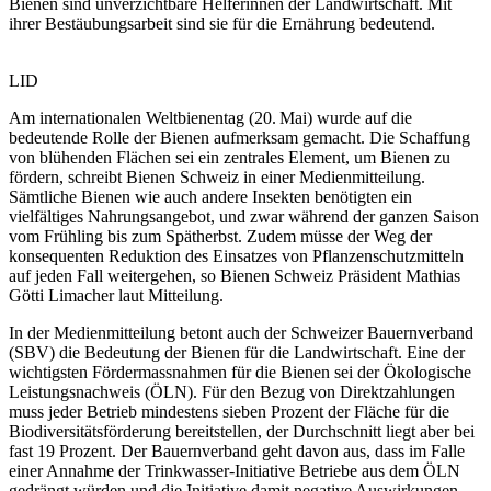
Bienen sind unverzichtbare Helferinnen der Landwirtschaft. Mit
ihrer Bestäubungsarbeit sind sie für die Ernährung bedeutend.
LID
Am internationalen Weltbienentag (20. Mai) wurde auf die
bedeutende Rolle der Bienen aufmerksam gemacht. Die Schaffung
von blühenden Flächen sei ein zentrales Element, um Bienen zu
fördern, schreibt Bienen Schweiz in einer Medienmitteilung.
Sämtliche Bienen wie auch andere Insekten benötigten ein
vielfältiges Nahrungsangebot, und zwar während der ganzen Saison
vom Frühling bis zum Spätherbst. Zudem müsse der Weg der
konsequenten Reduktion des Einsatzes von Pflanzenschutzmitteln
auf jeden Fall weitergehen, so Bienen Schweiz Präsident Mathias
Götti Limacher laut Mitteilung.
In der Medienmitteilung betont auch der Schweizer Bauernverband
(SBV) die Bedeutung der Bienen für die Landwirtschaft. Eine der
wichtigsten Fördermassnahmen für die Bienen sei der Ökologische
Leistungsnachweis (ÖLN). Für den Bezug von Direktzahlungen
muss jeder Betrieb mindestens sieben Prozent der Fläche für die
Biodiversitätsförderung bereitstellen, der Durchschnitt liegt aber bei
fast 19 Prozent. Der Bauernverband geht davon aus, dass im Falle
einer Annahme der Trinkwasser-Initiative Betriebe aus dem ÖLN
gedrängt würden und die Initiative damit negative Auswirkungen