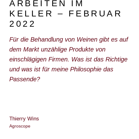
ARBEITEN IM
DOKUMENTARFILM
KELLER – FEBRUAR
ABONNEMENT
2022
E-PAPER
Für die Behandlung von Weinen gibt es auf
PDF-ARCHIV
dem Markt unzählige Produkte von
INSERATE UND WERBUNG
einschlägigen Firmen. Was ist das Richtige
und was ist für meine Philosophie das
STELLENMARKT
Passende?
MARKTPLATZ
BEZUGSQUELLENVERZEICHNIS
PUBLIREPORTAGEN
Thierry Wins
AGENDA
Agroscope
KONTAKT