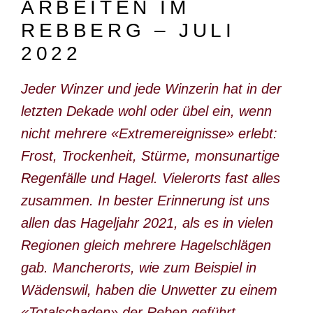
ARBEITEN IM
DOKUMENTARFILM
REBBERG – JULI
ABONNEMENT
2022
E-PAPER
Jeder Winzer und jede Winzerin hat in der
PDF-ARCHIV
letzten Dekade wohl oder übel ein, wenn
INSERATE UND WERBUNG
nicht mehrere «Extremereignisse» erlebt:
Frost, Trockenheit, Stürme, monsunartige
STELLENMARKT
Regenfälle und Hagel. Vielerorts fast alles
MARKTPLATZ
zusammen. In bester Erinnerung ist uns
BEZUGSQUELLENVERZEICHNIS
allen das Hageljahr 2021, als es in vielen
PUBLIREPORTAGEN
Regionen gleich mehrere Hagelschlägen
gab. Mancherorts, wie zum Beispiel in
AGENDA
Wädenswil, haben die Unwetter zu einem
KONTAKT
«Totalschaden» der Reben geführt.