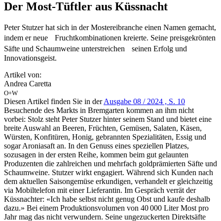
Der Most-Tüftler aus Küssnacht
Peter Stutzer hat sich in der Mostereibranche einen Namen gemacht,
indem er neue Fruchtkombinationen kreierte. Seine preisgekrönten
Säfte und Schaumweine unterstreichen seinen Erfolg und
Innovationsgeist.
Artikel von:
Andrea Caretta
O+W
Diesen Artikel finden Sie in der
Ausgabe 08 / 2024 , S. 10
Besuchende des Markts in Bremgarten kommen an ihm nicht
vorbei: Stolz steht Peter Stutzer hinter seinem Stand und bietet eine
breite Auswahl an Beeren, Früchten, Gemüsen, Salaten, Käsen,
Würsten, Konfitüren, Honig, gebrannten Spezialitäten, Essig und
sogar Aroniasaft an. In den Genuss eines speziellen Platzes,
sozusagen in der ersten Reihe, kommen beim gut gelaunten
Produzenten die zahlreichen und mehrfach goldprämierten Säfte und
Schaumweine. Stutzer wirkt engagiert. Während sich Kunden nach
dem aktuellen Saisongemüse erkundigen, verhandelt er gleichzeitig
via Mobiltelefon mit einer Lieferantin. Im Gespräch verrät der
Küssnachter: «Ich habe selbst nicht genug Obst und kaufe deshalb
dazu.» Bei einem Produktionsvolumen von 40 000 Liter Most pro
Jahr mag das nicht verwundern. Seine ungezuckerten Direktsäfte