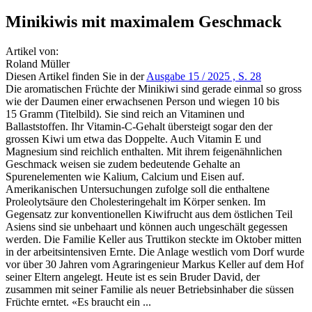
Minikiwis mit maximalem Geschmack
Artikel von:
Roland Müller
Diesen Artikel finden Sie in der
Ausgabe 15 / 2025 , S. 28
Die aromatischen Früchte der Minikiwi sind gerade einmal so gross
wie der Daumen einer erwachsenen Person und wiegen 10 bis
15 Gramm (Titelbild). Sie sind reich an Vitaminen und
Ballaststoffen. Ihr Vitamin-C-Gehalt übersteigt sogar den der
grossen Kiwi um etwa das Doppelte. Auch Vitamin E und
Magnesium sind reichlich enthalten. Mit ihrem feigenähnlichen
Geschmack weisen sie zudem bedeutende Gehalte an
Spurenelementen wie Kalium, Calcium und Eisen auf.
Amerikanischen Untersuchungen zufolge soll die enthaltene
Proleolytsäure den Cholesteringehalt im Körper senken. Im
Gegensatz zur konventionellen Kiwifrucht aus dem östlichen Teil
Asiens sind sie unbehaart und können auch ungeschält gegessen
werden. Die Familie Keller aus Truttikon steckte im Oktober mitten
in der arbeitsintensiven Ernte. Die Anlage westlich vom Dorf wurde
vor über 30 Jahren vom Agraringenieur Markus Keller auf dem Hof
seiner Eltern angelegt. Heute ist es sein Bruder David, der
zusammen mit seiner Familie als neuer Betriebsinhaber die süssen
Früchte erntet. «Es braucht ein ...