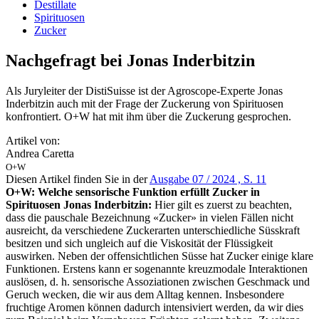
Destillate
Spirituosen
Zucker
Nachgefragt bei Jonas Inderbitzin
Als Juryleiter der DistiSuisse ist der Agroscope-Experte Jonas
Inderbitzin auch mit der Frage der Zuckerung von Spirituosen
konfrontiert. O+W hat mit ihm über die Zuckerung gesprochen.
Artikel von:
Andrea Caretta
O+W
Diesen Artikel finden Sie in der
Ausgabe 07 / 2024 , S. 11
O+W: Welche sensorische Funktion erfüllt Zucker in
Spirituosen
Jonas Inderbitzin:
Hier gilt es zuerst zu beachten,
dass die pauschale Bezeichnung «Zucker» in vielen Fällen nicht
ausreicht, da verschiedene Zuckerarten unterschiedliche Süsskraft
besitzen und sich ungleich auf die Viskosität der Flüssigkeit
auswirken. Neben der offensichtlichen Süsse hat Zucker einige klare
Funktionen. Erstens kann er sogenannte kreuzmodale Interaktionen
auslösen, d. h. sensorische Assoziationen zwischen Geschmack und
Geruch wecken, die wir aus dem Alltag kennen. Insbesondere
fruchtige Aromen können dadurch intensiviert werden, da wir dies