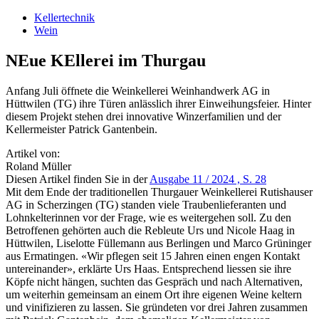
Kellertechnik
Wein
NEue KEllerei im Thurgau
Anfang Juli öffnete die Weinkellerei Weinhandwerk AG in
Hüttwilen (TG) ihre Türen anlässlich ihrer Einweihungsfeier. Hinter
diesem Projekt stehen drei innovative Winzerfamilien und der
Kellermeister Patrick Gantenbein.
Artikel von:
Roland Müller
Diesen Artikel finden Sie in der
Ausgabe 11 / 2024 , S. 28
Mit dem Ende der traditionellen Thurgauer Weinkellerei Rutishauser
AG in Scherzingen (TG) standen viele Traubenlieferanten und
Lohnkelterinnen vor der Frage, wie es weitergehen soll. Zu den
Betroffenen gehörten auch die Rebleute Urs und Nicole Haag in
Hüttwilen, Liselotte Füllemann aus Berlingen und Marco Grüninger
aus Ermatingen. «Wir pflegen seit 15 Jahren einen engen Kontakt
untereinander», erklärte Urs Haas. Entsprechend liessen sie ihre
Köpfe nicht hängen, suchten das Gespräch und nach Alternativen,
um weiterhin gemeinsam an einem Ort ihre eigenen Weine keltern
und vinifizieren zu lassen. Sie gründeten vor drei Jahren zusammen