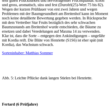
sehr guten Pflückbarkeit und hervorragender Fruchtqualität: schön
und gross, aromatisch, süss und fest (Durofel(25)-Wert 75 bis 82).
Wegen der kurzen Prüfdauer von erst zwei Jahren und wegen
Problemen mit der Baumgesundheit am Breitenhof kann im Moment
noch keine detaillierte Bewertung gegeben werden. In Rücksprache
mit dem Vertreiber Star Fruits bezüglich des sehr schwachen
Baumzustands am Breitenhof wurde entschieden, die Bäume zu
ersetzen und dabei Veredelungen auf Maxma 14 zu verwenden.
Klar ist, dass die Sorte – entgegen den Ankündigungen – ungefähr
mit Kordia reift. Die Blüte von Henriette (S1S6) ist eher spät (mit
Kordia), das Wachstum schwach.
Sorteninhaber: Matthias Sommer
Abb. 5: Leichte Pflücke dank langen Stielen bei Henriette.
Fertard (6 Prüfjahre)