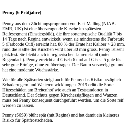
Penny (6 Prüfjahre)
Penny aus dem Züchtungsprogramm von East Malling (NIAB-
EMR, UK) ist eine überzeugende Kirsche im spätesten
Reifesegment (Einstiegsbild), die ihre sortentypische Qualität 7 bis
14 Tage nach Regina entwickelt, wenn sie mindestens die Farbstufe
5 (Farbcode Ctifl) erreicht hat. 80 % der Ernte hat Kaliber > 28 mm,
rund die Hälfte der Kirschen wird über 30 mm gross. Penny ist sehr
platzfest. Sie bleibt auch in regnerischen Jahren stabil (unter
Regendach). Penny erreicht auf Gisela 6 und auf Gisela 5 gute bis
sehr gute Erträge, ohne zu übertragen. Der Baum verzweigt gut und
hat eine moderate Wuchsstärke.
Wie für alle Spätsorten steigt auch für Penny das Risiko bezüglich
Schaderregern und Wetterentwicklungen. 2019 erlitt die Sorte
Hitzeschäden am Breitenhof wie auch an Teststandorten in
Deutschland. Der Schutz gegen Kirschessigfliegen und Wanzen
muss bei Penny konsequent durchgeführt werden, um die Sorte reif
werden zu lassen.
Penny (S6S9) blüht spät (mit Regina) und hat damit ein kleineres
Risiko für Spätfrostschäden.