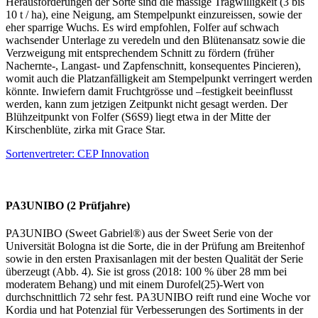
Herausforderungen der Sorte sind die mässige Tragwilligkeit (3 bis
10 t / ha), eine Neigung, am Stempelpunkt einzureissen, sowie der
eher sparrige Wuchs. Es wird empfohlen, Folfer auf schwach
wachsender Unterlage zu veredeln und den Blütenansatz sowie die
Verzweigung mit entsprechendem Schnitt zu fördern (früher
Nachernte-, Langast- und Zapfenschnitt, konsequentes Pincieren),
womit auch die Platzanfälligkeit am Stempelpunkt verringert werden
könnte. Inwiefern damit Fruchtgrösse und –festigkeit beeinflusst
werden, kann zum jetzigen Zeitpunkt nicht gesagt werden. Der
Blühzeitpunkt von Folfer (S6S9) liegt etwa in der Mitte der
Kirschenblüte, zirka mit Grace Star.
Sortenvertreter: CEP Innovation
PA3UNIBO (2 Prüfjahre)
PA3UNIBO (Sweet Gabriel®) aus der Sweet Serie von der
Universität Bologna ist die Sorte, die in der Prüfung am Breitenhof
sowie in den ersten Praxisanlagen mit der besten Qualität der Serie
überzeugt (Abb. 4). Sie ist gross (2018: 100 % über 28 mm bei
moderatem Behang) und mit einem Durofel(25)-Wert von
durchschnittlich 72 sehr fest. PA3UNIBO reift rund eine Woche vor
Kordia und hat Potenzial für Verbesserungen des Sortiments in der