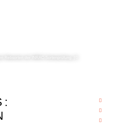
gen Rebsorten der INRAC-Sortenprüfung. (©
S:
N