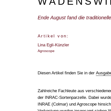
WÄDENSWI
Ende August fand die traditione
Artikel von:
Lina Egli-Künzler
Agroscope
Diesen Artikel finden Sie in der
Ausgabe
Zahlreiche Fachleute aus verschieden
der INRAC-Sortenparzelle. Dabei wurd
INRAE (Colmar) und Agroscope hinsichtli
Verkostung wurden insgesamt sieben We