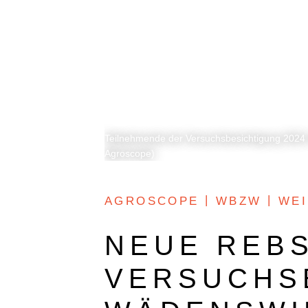
O+W
DOKUMENTARFILM
Teilnehmende der Versuchsbesichtigung 2024 
Agroscope)
AGROSCOPE
WBZW
WE
NEUE REBS
VERSUCHS