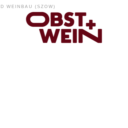
ND WEINBAU (SZOW)
ABONNEMENT
E-PAPER
PDF-ARCHIV
INSERATE UND WERBUNG
STELLENMARKT
MARKTPLATZ