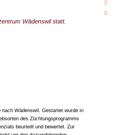
zentrum Wädenswil statt.
?
 nach Wädenswil. Gestartet wurde in
Suchen
 Rebsorten des Züchtungsprogramms
zials beurteilt und bewertet. Zur
irekt vor den dazugehörenden