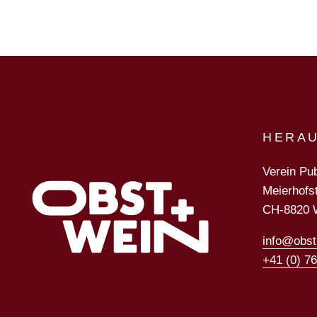
HERA
Verein Pub
Meierhofs
CH-8820 
info@obst
+41 (0) 7