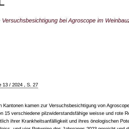
L
lle Versuchsbesichtigung bei Agroscope im Weinbau
 13 / 2024 , S. 27
WONACH SUCHEN SIE
en Kantonen kamen zur Versuchsbesichtigung von Agroscope
en 15 verschiedene pilzwiderstandsfähige weisse und rote
ch ihrer Krankheitsanfälligkeit und ihres önologischen Poten
iss- und vier Rotweine des Jahrgangs 2023 gereicht und d