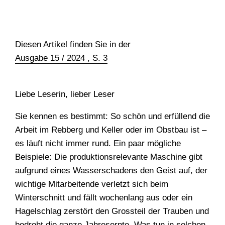
DOKUMENTARFILM
ABONNEMENT
Diesen Artikel finden Sie in der
E-PAPER
Ausgabe 15 / 2024 , S. 3
PDF-ARCHIV
INSERATE UND WERBUNG
Liebe Leserin, lieber Leser
STELLENMARKT
Sie kennen es bestimmt: So schön und erfüllend die
Arbeit im Rebberg und Keller oder im Obstbau ist –
MARKTPLATZ
es läuft nicht immer rund. Ein paar mögliche
BEZUGSQUELLENVERZEICHNIS
Beispiele: Die produktionsrelevante Maschine gibt
aufgrund eines Wasserschadens den Geist auf, der
PUBLIREPORTAGEN
wichtige Mitarbeitende verletzt sich beim
AGENDA
Winterschnitt und fällt wochenlang aus oder ein
Hagelschlag zerstört den Grossteil der Trauben und
KONTAKT
bedroht die ganze Jahresernte. Was tun in solchen