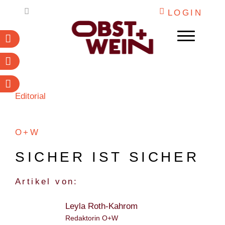
Weiter
LOGIN
zum
Inhalt
Abonnieren
Newsletter
PDF-Archiv
WEIN
Editorial
OBST
O+W
DESTILLATE
INSTITUTIONEN
SICHER IST SICHER
ARBEITSKALENDER
Artikel von:
MARKETING
Leyla Roth-Kahrom
O+W
Redaktorin O+W