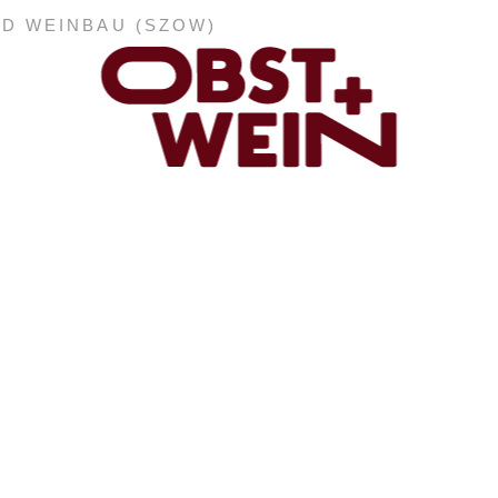
ND WEINBAU (SZOW)
ABONNEMENT
E-PAPER
PDF-ARCHIV
INSERATE UND WERBUNG
STELLENMARKT
MARKTPLATZ