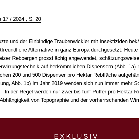
 17 / 2024 , S. 20
zte und der Einbindige Traubenwickler mit Insektiziden bekä
ltfreundliche Alternative in ganz Europa durchgesetzt. Heut
eizer Rebbergen grossflächig angewendet, schätzungsweise
 Verwirrungstechnik auf herkömmlichen Dispensern (Abb. 1
chen 200 und 500 Dispenser pro Hektar Rebfläche aufgehäng
zung, Abb. 1b) im Jahr 2019 wenden sich nun immer mehr S
In der Regel werden nur zwei bis fünf Puffer pro Hektar Rebf
in Abhängigkeit von Topographie und der vorherrschenden Wind
EXKLUSIV