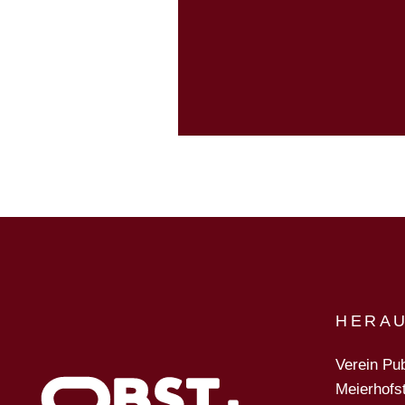
HERA
Verein Pub
Meierhofs