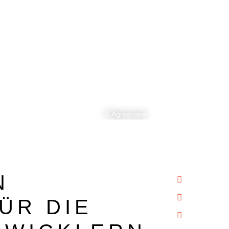
© Agroscope
N
ÜR DIE