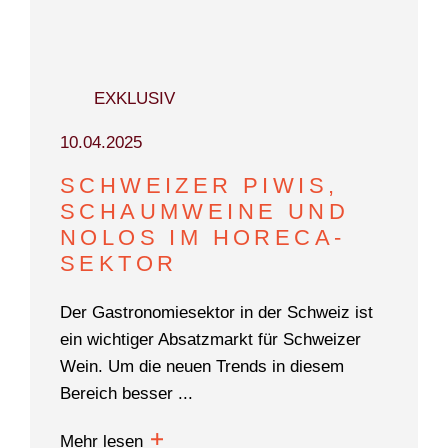
DOKUMENTARFILM
ABONNEMENT
EXKLUSIV
E-PAPER
PDF-ARCHIV
10.04.2025
INSERATE UND WERBUNG
SCHWEIZER PIWIS,
SCHAUMWEINE UND
STELLENMARKT
NOLOS IM HORECA-
SEKTOR
MARKTPLATZ
BEZUGSQUELLENVERZEICHNIS
Der Gastronomiesektor in der Schweiz ist
ein wichtiger Absatzmarkt für Schweizer
PUBLIREPORTAGEN
Wein. Um die neuen Trends in diesem
AGENDA
Bereich besser ...
KONTAKT
Mehr lesen