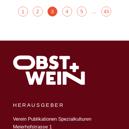
POSTS
…
1
2
3
4
5
43
NAVIGATION
HERAUSGEBER
Verein Publikationen Spezialkulturen
Meierhofstrasse 1