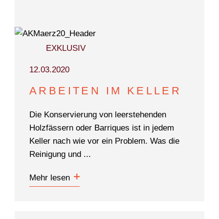
DOKUMENTARFILM
ABONNEMENT
EXKLUSIV
E-PAPER
PDF-ARCHIV
12.03.2020
INSERATE UND WERBUNG
ARBEITEN IM KELLER
STELLENMARKT
Die Konservierung von leerstehenden
Holzfässern oder Barriques ist in jedem
MARKTPLATZ
Keller nach wie vor ein Problem. Was die
BEZUGSQUELLENVERZEICHNIS
Reinigung und ...
PUBLIREPORTAGEN
Mehr lesen
AGENDA
KONTAKT