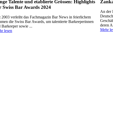
nge Talente und etablierte Grössen: Highlights
Zanka
r Swiss Bar Awards 2024
An der 
Deutsch
t 2003 verleiht das Fachmagazin Bar News in feierlichem
Geschäf
men die Swiss Bar Awards, um talentierte Barkeeperinnen
deren Au
 Barkeeper sowie ...
Mehr le
r lesen