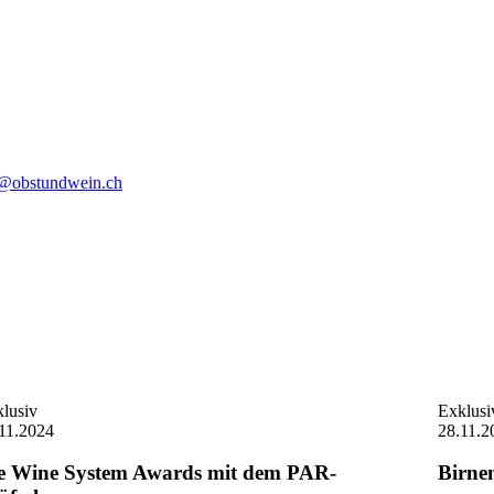
o@obstundwein.ch
lusiv
Exklusi
11.2024
28.11.2
e Wine System Awards mit dem PAR-
Birne