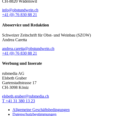
CH-8820 Wädenswil
info@obstundwein.ch
+41 (0) 76 830 88 21
Aboservice und Redaktion
Schweizer Zeitschrift für Obst- und Weinbau (SZOW)
Andrea Caretta
andrea.caretta@obstundwein.ch
+41 (0) 76 830 88 21
Werbung und Inserate
rubmedia AG
Elsbeth Graber
Gartenstadtstrasse 17
CH-3098 Köniz
elsbeth.graber@rubmedia.ch
T +41 31 380 13 23
Allgemeine Geschäftsbedingungen
Datenschutzbestimmungen