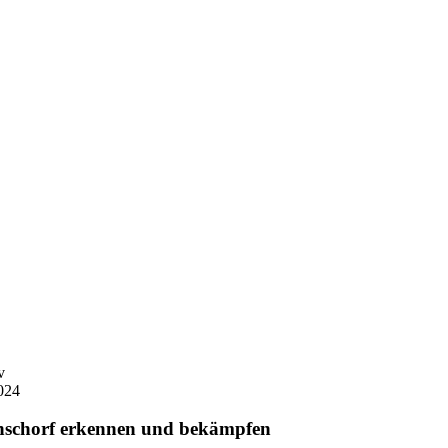
v
024
nschorf erkennen und bekämpfen