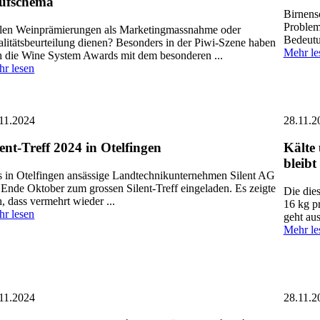
üfschema
Birnens
Probleme
len Weinprämierungen als Marketingmassnahme oder
Bedeutun
litätsbeurteilung dienen? Besonders in der Piwi-Szene haben
Mehr le
h die Wine System Awards mit dem besonderen ...
r lesen
11.2024
28.11.2
lent-Treff 2024 in Otelfingen
Kälte 
bleibt
 in Otelfingen ansässige Landtechnikunternehmen Silent AG
 Ende Oktober zum grossen Silent-Treff eingeladen. Es zeigte
Die die
h, dass vermehrt wieder ...
16 kg p
r lesen
geht aus
Mehr le
11.2024
28.11.2