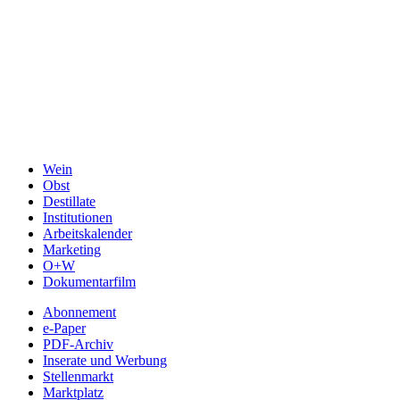
Wein
Obst
Destillate
Institutionen
Arbeitskalender
Marketing
O+W
Dokumentarfilm
Abonnement
e-Paper
PDF-Archiv
Inserate und Werbung
Stellenmarkt
Marktplatz