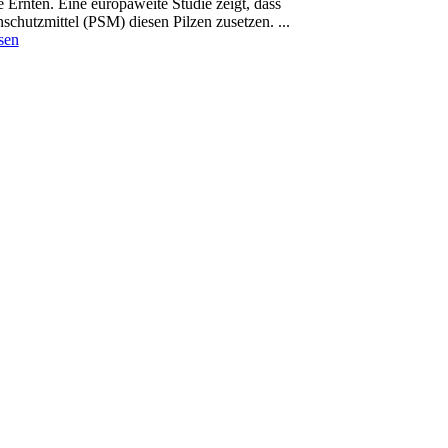
 Ernten. Eine europaweite Studie zeigt, dass
schutzmittel (PSM) diesen Pilzen zusetzen. ...
sen