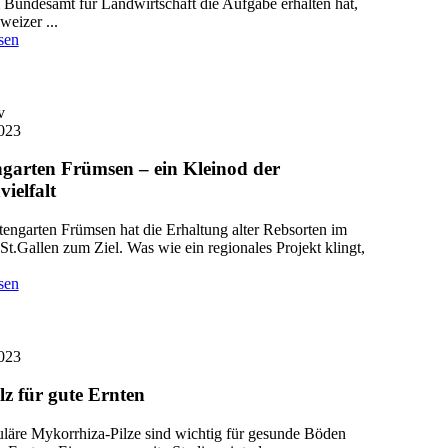
 Bundesamt für Landwirtschaft die Aufgabe erhalten hat,
eizer ...
sen
v
023
ngarten Frümsen – ein Kleinod der
ielfalt
tengarten Frümsen hat die Erhaltung alter Rebsorten im
t.Gallen zum Ziel. Was wie ein regionales Projekt klingt,
sen
023
lz für gute Ernten
läre Mykorrhiza-Pilze sind wichtig für gesunde Böden