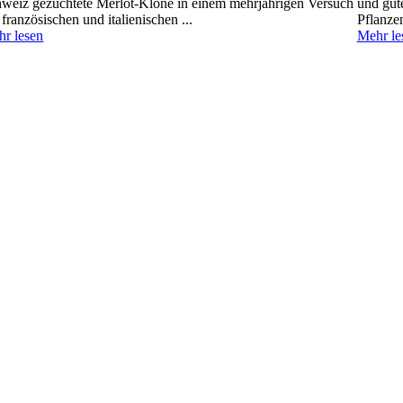
weiz gezüchtete Merlot-Klone in einem mehrjährigen Versuch
und gute
 französischen und italienischen ...
Pflanzen
r lesen
Mehr le