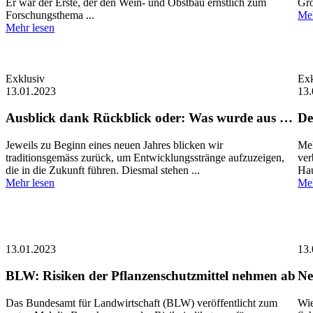
Er war der Erste, der den Wein- und Obstbau ernstlich zum
Gro
Forschungsthema ...
Meh
Mehr lesen
Exklusiv
Exk
13.01.2023
13.
Ausblick dank Rückblick oder: Was wurde aus …
De
Jeweils zu Beginn eines neuen Jahres blicken wir
Meh
traditionsgemäss zurück, um Entwicklungsstränge aufzuzeigen,
ver
die in die Zukunft führen. Diesmal stehen ...
Hau
Mehr lesen
Meh
13.01.2023
13.
BLW: Risiken der Pflanzenschutzmittel nehmen ab
Ne
Das Bundesamt für Landwirtschaft (BLW) veröffentlicht zum
Wie