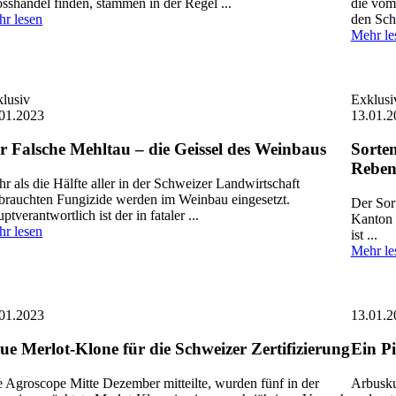
sshandel finden, stammen in der Regel ...
die vom
r lesen
den Schw
Mehr le
lusiv
Exklusi
01.2023
13.01.2
r Falsche Mehltau – die Geissel des Weinbaus
Sorte
Rebenv
r als die Hälfte aller in der Schweizer Landwirtschaft
brauchten Fungizide werden im Weinbau eingesetzt.
Der Sor
ptverantwortlich ist der in fataler ...
Kanton S
r lesen
ist ...
Mehr le
01.2023
13.01.2
ue Merlot-Klone für die Schweizer Zertifizierung
Ein Pi
 Agroscope Mitte Dezember mitteilte, wurden fünf in der
Arbusku