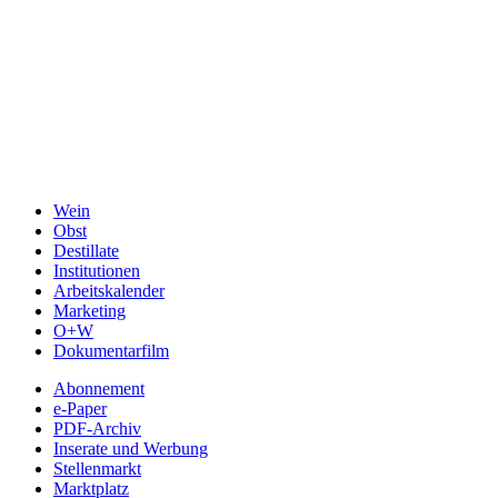
Wein
Obst
Destillate
Institutionen
Arbeitskalender
Marketing
O+W
Dokumentarfilm
Abonnement
e-Paper
PDF-Archiv
Inserate und Werbung
Stellenmarkt
Marktplatz