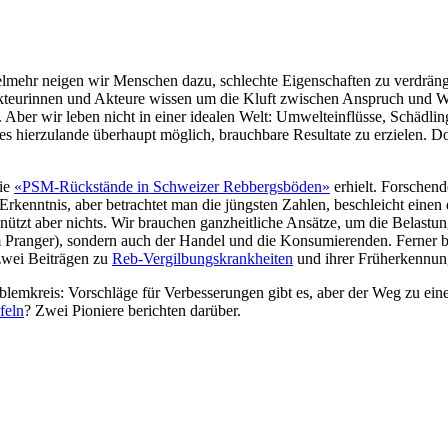
lmehr neigen wir Menschen dazu, schlechte Eigenschaften zu verdräng
Akteurinnen und Akteure wissen um die Kluft zwischen Anspruch und Wi
. Aber wir leben nicht in einer idealen Welt: Umwelteinflüsse, Schädl
 es hierzulande überhaupt möglich, brauchbare Resultate zu erzielen. 
die
«PSM-Rückstände in Schweizer Rebbergsböden»
erhielt. Forschen
Erkenntnis, aber betrachtet man die jüngsten Zahlen, beschleicht einen 
ützt aber nichts. Wir brauchen ganzheitliche Ansätze, um die Belastun
Pranger), sondern auch der Handel und die Konsumierenden. Ferner b
 zwei Beiträgen zu
Reb-Vergilbungskrankheiten
und ihrer Früherkennun
lemkreis: Vorschläge für Verbesserungen gibt es, aber der Weg zu eine
feln
? Zwei Pioniere berichten darüber.