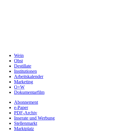
Wein
Obst
Destillate
Institutionen
Arbeitskalender
Marketing
O+W
Dokumentarfilm
Abonnement
e-Paper
PDF-Archiv
Inserate und Werbung
Stellenmarkt
Marktplatz