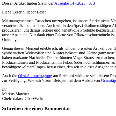
Diesen Artikel finden Sie in der
Ausgabe 14 / 2025 , S. 3
Liebe Leserin, lieber Leser
Mit unangenehmen Tatsachen umzugehen, ist unsere Stärke nicht. Vie
verantwortlich zu machen. Auch wir in den Spezialkulturen tätigen 
produzieren, um daraus leckere und gehaltvolle Produkte herzustellen
unser Ansinnen. Nur dank einer Palette von Pflanzenschutzmitteln ist
Quittung.
Genau diesen Moment erlebte ich, als ich den brisanten Artikel über 
synthetischen Wirkstoffen und Kupfer belastet sind. Keine ganz neue 
haben markante Nachteile. Den berühmten Vogel Strauss zu machen, n
Produzentinnen und Produzenten im Fokus (oder noch schlimmer: am 
bewältigen: «SmartGrape» heisst einer, den wir in dieser Ausgabe in
Auch die
Obst-Sommertagung
am Strickhof widmete sich diesem Prob
zur Verfügung: Wie wär’s zum Beispiel mit dem Anbau von
Granatäp
Ihr
Markus Matzner
Chefredaktor Obst+Wein
Schreiben Sie einen Kommentar