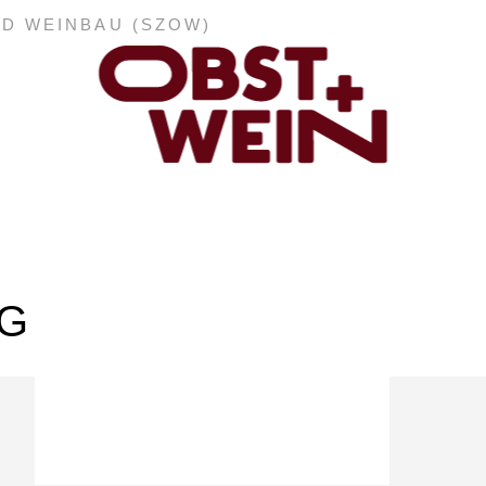
ND WEINBAU (SZOW)
ABONNEMENT
E-PAPER
G
PDF-ARCHIV
INSERATE UND WERBUNG
STELLENMARKT
MARKTPLATZ