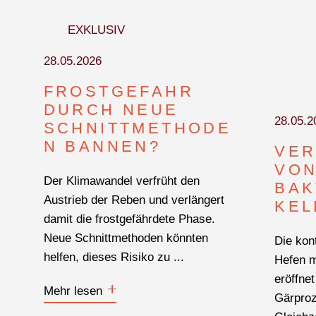
BEZUGSQUELLENVERZEICHNIS
EXKLUSIV
PUBLIREPORTAGEN
28.05.2026
FROSTGEFAHR
DURCH NEUE
28.05.2
SCHNITTMETHODE
N BANNEN?
VE
VON
Der Klimawandel verfrüht den
U
BAK
Austrieb der Reben und verlängert
KEL
damit die frostgefährdete Phase.
Neue Schnittmethoden könnten
Die kon
helfen, dieses Risiko zu ...
Hefen m
eröffne
Mehr lesen
Gärproz