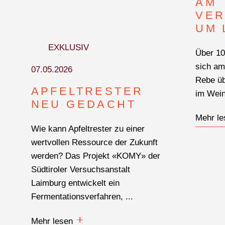
AM
VER
UM 
EXKLUSIV
Über 10
sich am
07.05.2026
Rebe üb
APFELTRESTER
im Wein
NEU GEDACHT
Mehr le
Wie kann Apfeltrester zu einer
wertvollen Ressource der Zukunft
werden? Das Projekt «KOMY» der
Südtiroler Versuchsanstalt
Laimburg entwickelt ein
WONACH SUCHEN SIE
Fermentationsverfahren, ...
Mehr lesen