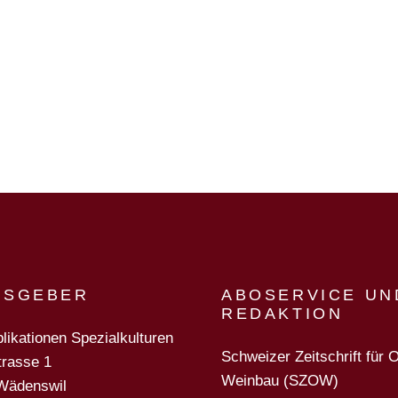
N
USGEBER
ABOSERVICE UN
REDAKTION
likationen Spezialkulturen
Schweizer Zeitschrift für 
trasse 1
Weinbau (SZOW)
Wädenswil