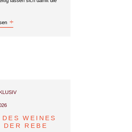
eitig lassen sich damit die
sen
KLUSIV
026
 DES WEINES
 DER REBE